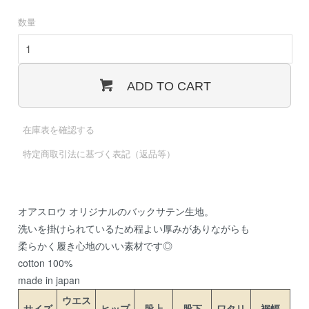
数量
ADD TO CART
在庫表を確認する
特定商取引法に基づく表記（返品等）
オアスロウ オリジナルのバックサテン生地。
洗いを掛けられているため程よい厚みがありながらも
柔らかく履き心地のいい素材です◎
cotton 100%
made in japan
ウエス
サイズ
ヒップ
股上
股下
ワタリ
裾幅