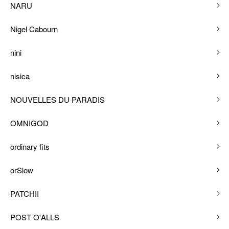
NARU
Nigel Cabourn
nini
nisica
NOUVELLES DU PARADIS
OMNIGOD
ordinary fits
orSlow
PATCHII
POST O'ALLS