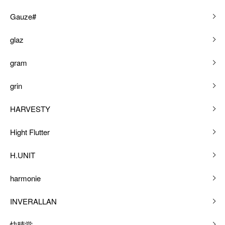
Gauze#
glaz
gram
grin
HARVESTY
Hight Flutter
H.UNIT
harmonie
INVERALLAN
快晴堂