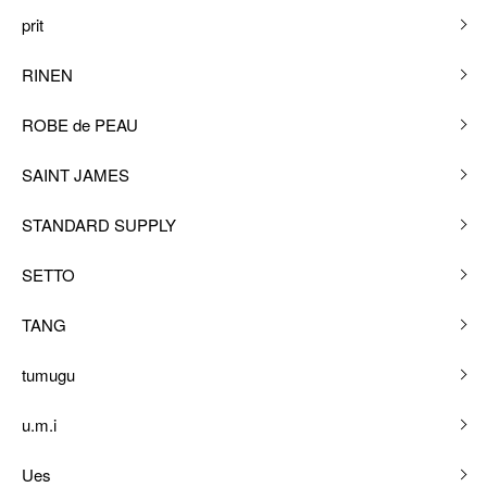
prit
RINEN
ROBE de PEAU
SAINT JAMES
STANDARD SUPPLY
SETTO
TANG
tumugu
u.m.i
Ues