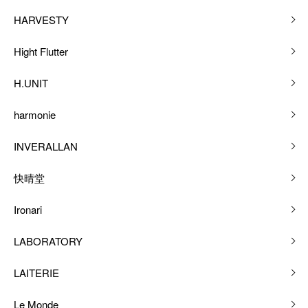
HARVESTY
Hight Flutter
H.UNIT
harmonie
INVERALLAN
快晴堂
Ironari
LABORATORY
LAITERIE
Le Monde