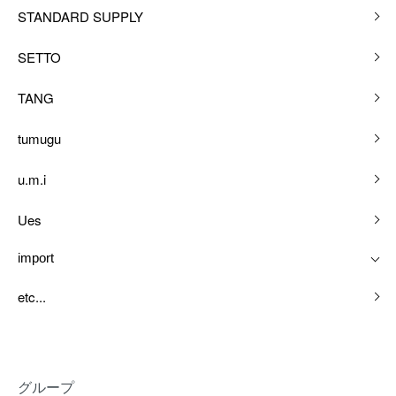
STANDARD SUPPLY
SETTO
TANG
tumugu
u.m.i
Ues
import
etc...
グループ