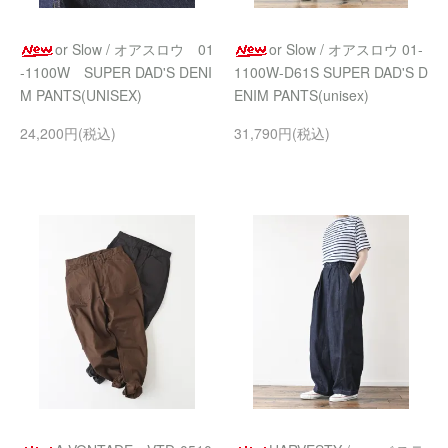
or Slow / オアスロウ 01
or Slow / オアスロウ 01-
-1100W SUPER DAD'S DENI
1100W-D61S SUPER DAD'S D
M PANTS(UNISEX)
ENIM PANTS(unisex)
24,200円(税込)
31,790円(税込)