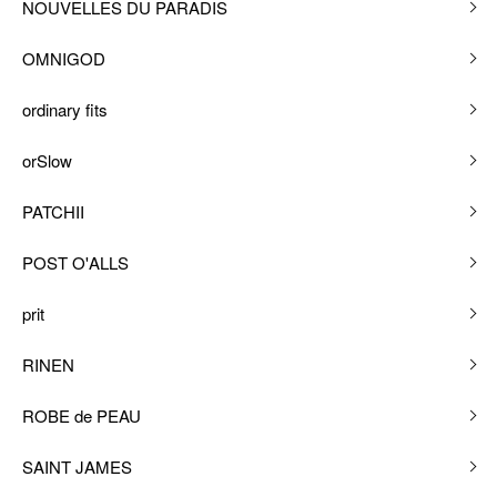
NOUVELLES DU PARADIS
OMNIGOD
ordinary fits
orSlow
PATCHII
POST O'ALLS
prit
RINEN
ROBE de PEAU
SAINT JAMES