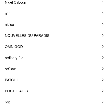
Nigel Cabourn
nini
nisica
NOUVELLES DU PARADIS
OMNIGOD
ordinary fits
orSlow
PATCHII
POST O'ALLS
prit