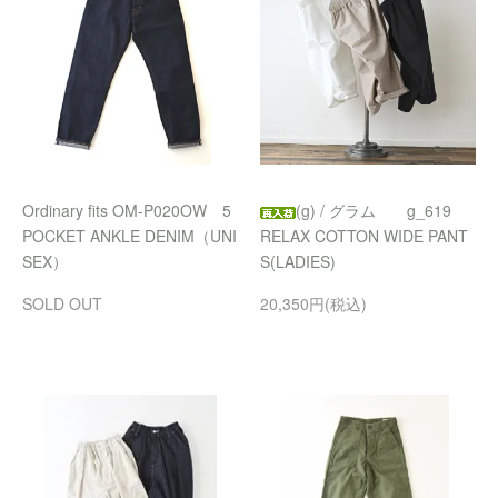
Ordinary fits OM-P020OW 5
(g) / グラム g_619
POCKET ANKLE DENIM（UNI
RELAX COTTON WIDE PANT
SEX）
S(LADIES)
SOLD OUT
20,350円(税込)