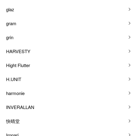
glaz
gram
grin
HARVESTY
Hight Flutter
H.UNIT
harmonie
INVERALLAN
快晴堂
Ironari