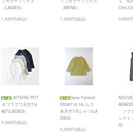
プカラーソックス
ップカラーソックス
-L SQ
（LADIES）
（MENS）
CH/L(U
1,430円(税込)
1,430円(税込)
3,850
LAITERIE PCT
Dana Faneuil
NOUVE
-9 フワフワ天竺7分
D538118 16-/ムラ
ARADI
袖T(LADIES）
糸天竺7/Sシャツ(LA
ソフト
DIES)
ンクトッ
5,390円(税込)
S)
5,390円(税込)