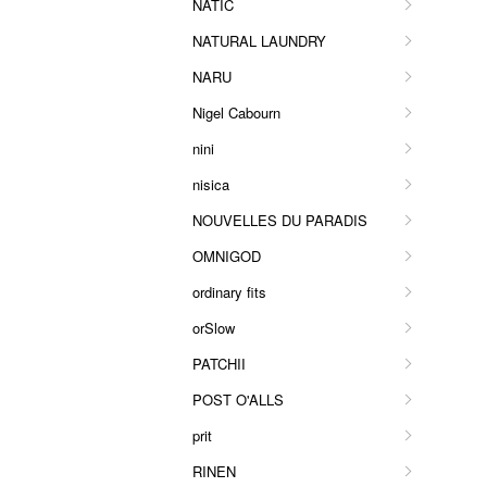
NATIC
NATURAL LAUNDRY
NARU
Nigel Cabourn
nini
nisica
NOUVELLES DU PARADIS
OMNIGOD
ordinary fits
orSlow
PATCHII
POST O'ALLS
prit
RINEN