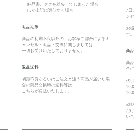
・ 納品書、タグを紛失してしまった場合
・ ほか上記に類似する場合
7
ン
返品期限
お
す
商品の初期不良以外の、お客様ご都合によるキ
ャンセル・返品・交換に関しましては、
一切お受けいたしておりません。
商
商
返品送料
金
初期不良あるいはご注文と違う商品が届いた場
代
合の商品交換時の送料等は
10
こちらが負担いたします。
10
※
だ
い