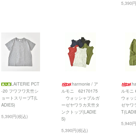
5,390
LAITERIE PCT
harmonie / ア
h
-20 フワフワ天竺シ
ルモニ 62170175
ルモニ 6
ョートスリーブT(L
ウォッシャブルガ
ウォッ
ADIES)
ーゼヤワラカ天竺タ
ゼヤワラ
ンクトップ(LADIE
T(LADI
5,390円(税込)
S)
5,940
5,390円(税込)