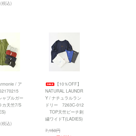
円(税込)
armonie / ア
【10％OFF】
2170215
NATURAL LAUNDR
シャブルガー
Y / ナチュラルラン
カ天竺7/S
ドリー 7263C-012
ES)
TOP天竺ビーチ刺
繍ワイドT(LADIES)
円(税込)
7,150円