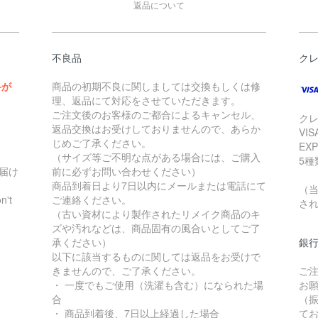
返品について
不良品
ク
料が
商品の初期不良に関しましては交換もしくは修
理、返品にて対応をさせていただきます。
ご注文後のお客様のご都合によるキャンセル、
ク
返品交換はお受けしておりませんので、あらか
VIS
じめご了承ください。
EXP
（サイズ等ご不明な点がある場合には、ご購入
5
届け
前に必ずお問い合わせください）
商品到着日より7日以内にメールまたは電話にて
（当
't
ご連絡ください。
さ
（古い資材により製作されたリメイク商品のキ
ズや汚れなどは、商品固有の風合いとしてご了
承ください）
銀
以下に該当するものに関しては返品をお受けで
きませんので、ご了承ください。
ご
・ 一度でもご使用（洗濯も含む）になられた場
お
合
（
・ 商品到着後、7日以上経過した場合
て