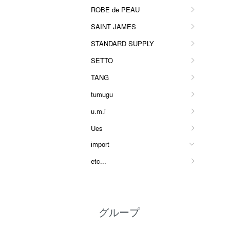
ROBE de PEAU
SAINT JAMES
STANDARD SUPPLY
SETTO
TANG
tumugu
u.m.i
Ues
import
etc...
グループ