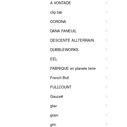
A VONTADE
clip.tab
CORONA
DANA FANEUIL
DESCENTE ALLTERRAIN
DUBBLEWORKS
EEL
FABRIQUE en planete terre
French Bull
FULLCOUNT
Gauze#
glaz
gram
grin