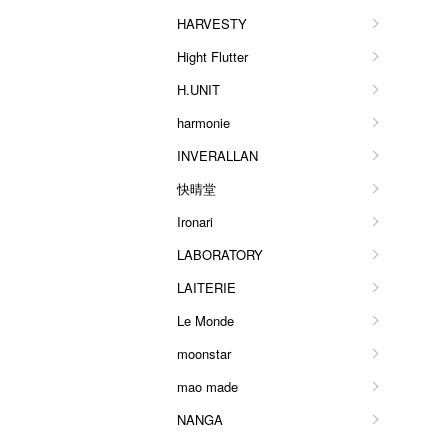
HARVESTY
Hight Flutter
H.UNIT
harmonie
INVERALLAN
快晴堂
Ironari
LABORATORY
LAITERIE
Le Monde
moonstar
mao made
NANGA