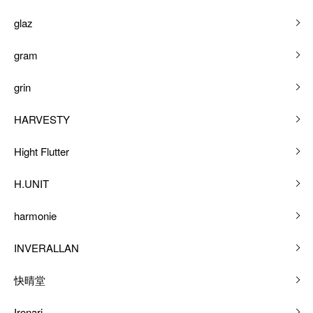
glaz
gram
grin
HARVESTY
Hight Flutter
H.UNIT
harmonie
INVERALLAN
快晴堂
Ironari