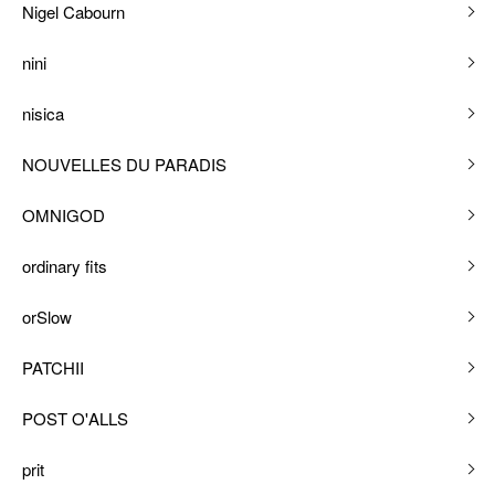
Nigel Cabourn
nini
nisica
NOUVELLES DU PARADIS
OMNIGOD
ordinary fits
orSlow
PATCHII
POST O'ALLS
prit